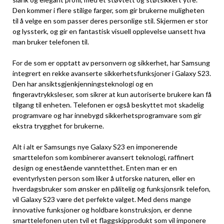
Den kommer i flere stilige farger, som gir brukerne muligheten
til å velge en som passer deres personlige stil. Skjermen er stor
og lyssterk, og gir en fantastisk visuell opplevelse uansett hva
man bruker telefonen til.
For de som er opptatt av personvern og sikkerhet, har Samsung
integrert en rekke avanserte sikkerhetsfunksjoner i Galaxy S23.
Den har ansiktsgjenkjenningsteknologi og en
fingeravtrykksleser, som sikrer at kun autoriserte brukere kan få
tilgang til enheten. Telefonen er også beskyttet mot skadelig
programvare og har innebygd sikkerhetsprogramvare som gir
ekstra trygghet for brukerne.
Alt i alt er Samsungs nye Galaxy S23 en imponerende
smarttelefon som kombinerer avansert teknologi, raffinert
design og enestående vanntetthet. Enten man er en
eventyrlysten person som liker å utforske naturen, eller en
hverdagsbruker som ønsker en pålitelig og funksjonsrik telefon,
vil Galaxy S23 være det perfekte valget. Med dens mange
innovative funksjoner og holdbare konstruksjon, er denne
smarttelefonen uten tvil et flaggskipprodukt som vil imponere