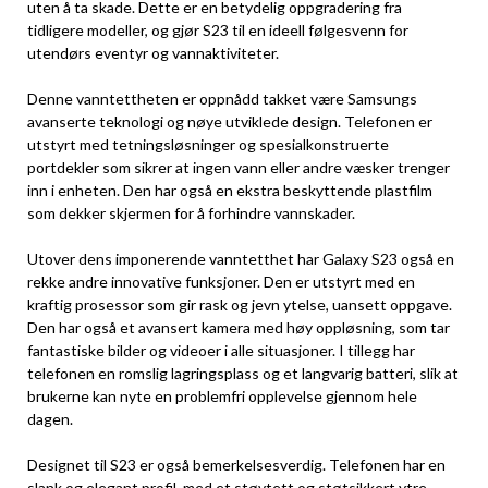
uten å ta skade. Dette er en betydelig oppgradering fra
tidligere modeller, og gjør S23 til en ideell følgesvenn for
utendørs eventyr og vannaktiviteter.
Denne vanntettheten er oppnådd takket være Samsungs
avanserte teknologi og nøye utviklede design. Telefonen er
utstyrt med tetningsløsninger og spesialkonstruerte
portdekler som sikrer at ingen vann eller andre væsker trenger
inn i enheten. Den har også en ekstra beskyttende plastfilm
som dekker skjermen for å forhindre vannskader.
Utover dens imponerende vanntetthet har Galaxy S23 også en
rekke andre innovative funksjoner. Den er utstyrt med en
kraftig prosessor som gir rask og jevn ytelse, uansett oppgave.
Den har også et avansert kamera med høy oppløsning, som tar
fantastiske bilder og videoer i alle situasjoner. I tillegg har
telefonen en romslig lagringsplass og et langvarig batteri, slik at
brukerne kan nyte en problemfri opplevelse gjennom hele
dagen.
Designet til S23 er også bemerkelsesverdig. Telefonen har en
slank og elegant profil, med et støvtett og støtsikkert ytre.